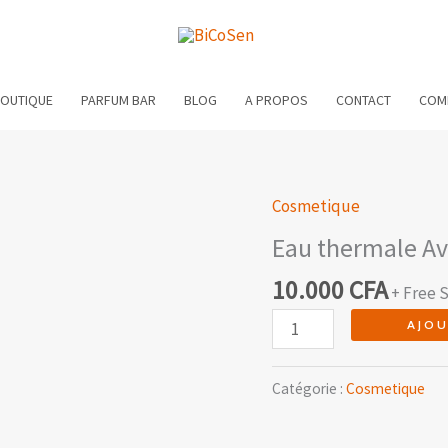
OUTIQUE
PARFUM BAR
BLOG
A PROPOS
CONTACT
COM
Cosmetique
quantité
de
Eau thermale A
Eau
10.000
CFA
+ Free 
thermale
Avene
AJOU
Catégorie :
Cosmetique