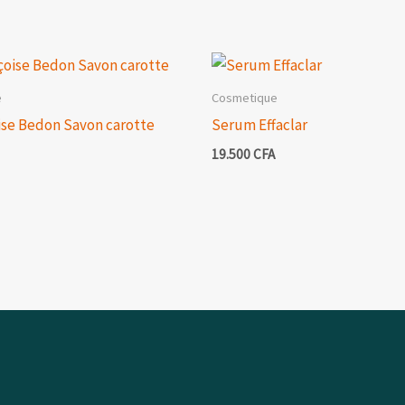
e
Cosmetique
ise Bedon Savon carotte
Serum Effaclar
19.500
CFA