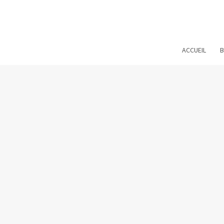
Aller
au
contenu
ACCUEIL
B